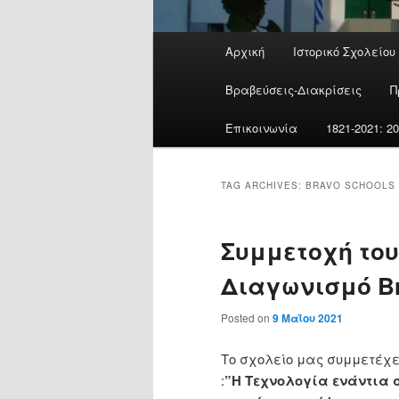
Main
Αρχική
Ιστορικό Σχολείου
menu
Βραβεύσεις-Διακρίσεις
Π
Επικοινωνία
1821-2021: 
TAG ARCHIVES:
BRAVO SCHOOLS
Συμμετοχή του
Διαγωνισμό Br
Posted on
9 Μαΐου 2021
Το σχολείο μας συμμετέχε
:
”Η Τεχνολογία ενάντια σ