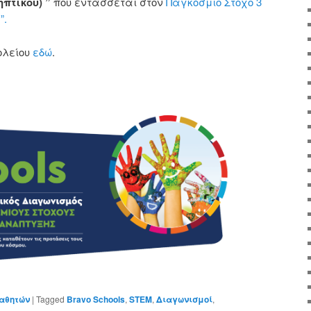
πτικού) ”
που εντάσσεται στον
Παγκόσμιο Στόχο 3
”.
ολείου
εδώ
.
αθητών
|
Tagged
Bravo Schools
,
STEM
,
Διαγωνισμοί
,