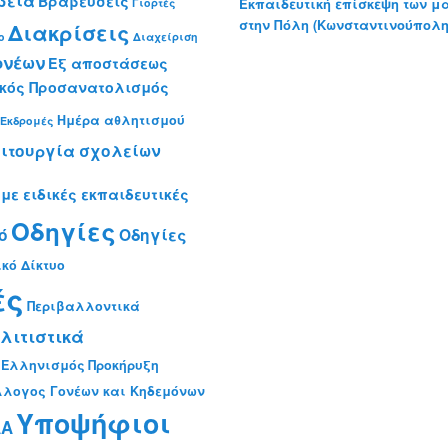
βεία
Βραβεύσεις
Εκπαιδευτική επίσκεψη των μ
Γιορτές
στην Πόλη (Κωνσταντινούπολη
Διακρίσεις
ο
Διαχείριση
ονέων
Εξ αποστάσεως
κός Προσανατολισμός
Ημέρα αθλητισμού
-Εκδρομές
ιτουργία σχολείων
με ειδικές εκπαιδευτικές
Οδηγίες
ό
Οδηγίες
κό Δίκτυο
ές
Περιβαλλοντικά
λιτιστικά
 Ελληνισμός
Προκήρυξη
λλογος Γονέων και Κηδεμόνων
Υποψήφιοι
ΑΑ