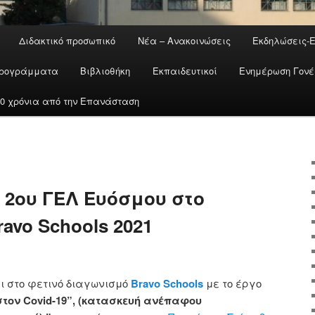
Διδακτικό προσωπικό
Νέα – Ανακοινώσεις
Εκδηλώσεις-
ρογράμματα
Βιβλιοθήκη
Εκπαιδευτικοί
Ενημέρωση Γον
200 χρόνια από την Επανάσταση
 2ου ΓΕΛ Ευόσμου στο
avo Schools 2021
ι στο φετινό διαγωνισμό
Bravo Schools
με το έργο
τον Covid-19”, (κατασκευή ανέπαφου