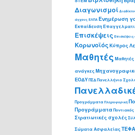
Βρα
STEM
Διαγωνισμοί
Διαδίκτυ
Ενημέρωση γ
άγχους
ΕΛΠΑ
Εκπαίδευση
Επαγγελματι
Επισκέψεις
Επισκέψεις
Κορωνοϊός
Κύπρος
Λε
Μαθητές
Μαθητές 
Μηχανογραφικ
ανάγκες
ΕΟΔΥ
ΠΣΔ
Πανελλήνιο Σχολι
Πανελλαδικ
Πο
Προγράμματα
Πληροφορική
Προγράμματα
Ποντιακός
Στρατιωτικές σχολές
Σύ
ΤΕΦ
Σώματα Ασφαλείας