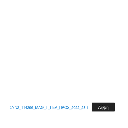
Λήψη
ΣΥΝ2_114296_ΜΑΘ_Γ_ΓΕΛ_ΠΡΟΣ_2022_23-1