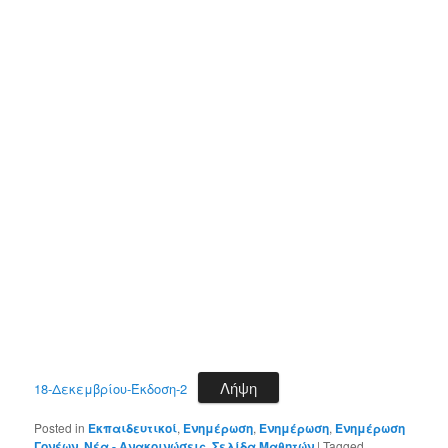
Λήψη
18-Δεκεμβρίου-Έκδοση-2
Posted in
Εκπαιδευτικοί
,
Ενημέρωση
,
Ενημέρωση
,
Ενημέρωση
Γονέων
,
Νέα - Ανακοινώσεις
,
Σελίδα Μαθητών
|
Tagged