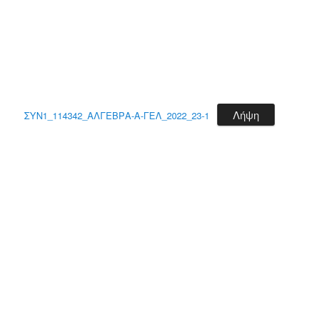
Λήψη
ΣΥΝ1_114342_ΑΛΓΕΒΡΑ-Α-ΓΕΛ_2022_23-1