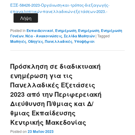
ΕΞΕ-58426-2023-Οργάνωση-και-τρόπος-διεξαγωγής-
επαναληπτικών-πανελλαδικών-εξετάσεων-2023.-
Λήψη
Posted in
Εκπαιδευτικοί
,
Ενημέρωση
,
Ενημέρωση
,
Ενημέρωση
Γονέων
,
Νέα - Ανακοινώσεις
,
Σελίδα Μαθητών
|
Tagged
Μαθητές
,
Οδηγίες
,
Πανελλαδικές
,
Υποψήφιοι
Πρόσκληση σε διαδικτυακή
ενημέρωση για τις
Πανελλαδικές Εξετάσεις
2023 από την Περιφερειακή
Διεύθυνση Π/θμιας και Δ/
θμιας Εκπαίδευσης
Κεντρικής Μακεδονίας
Posted on
23 Μαΐου 2023