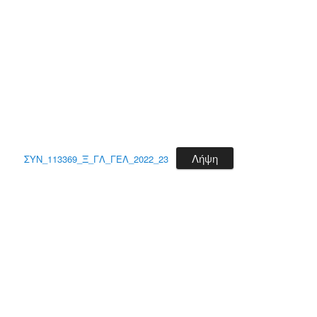
Λήψη
ΣΥΝ_113369_Ξ_ΓΛ_ΓΕΛ_2022_23