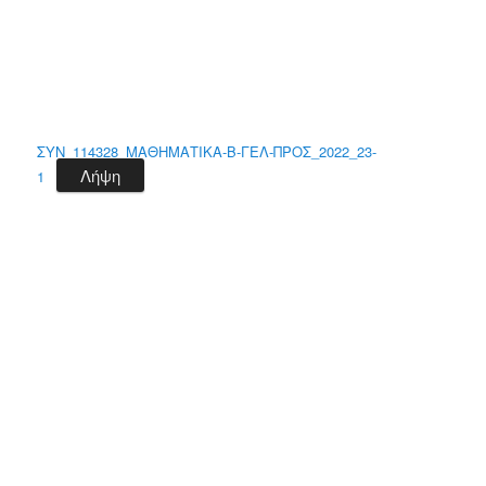
ΣΥΝ_114328_ΜΑΘΗΜΑΤΙΚΑ-B-ΓΕΛ-ΠΡΟΣ_2022_23-
Λήψη
1