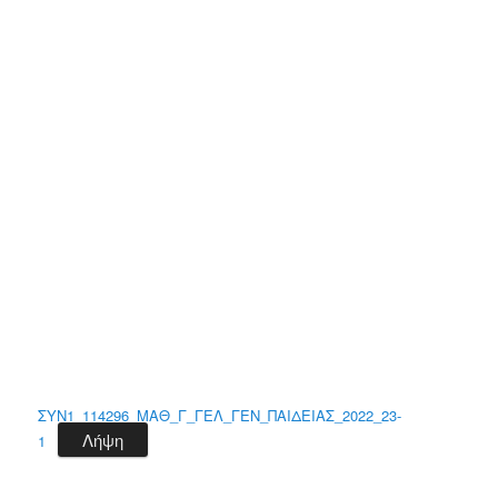
ΣΥΝ1_114296_ΜΑΘ_Γ_ΓΕΛ_ΓΕΝ_ΠΑΙΔΕΙΑΣ_2022_23-
Λήψη
1