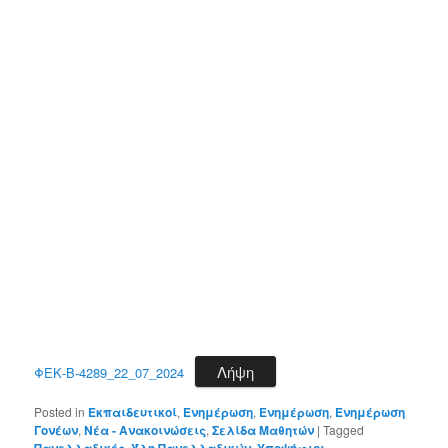
Λήψη
ΦΕΚ-Β-4289_22_07_2024
Posted in
Εκπαιδευτικοί
,
Ενημέρωση
,
Ενημέρωση
,
Ενημέρωση
Γονέων
,
Νέα - Ανακοινώσεις
,
Σελίδα Μαθητών
|
Tagged
,
,