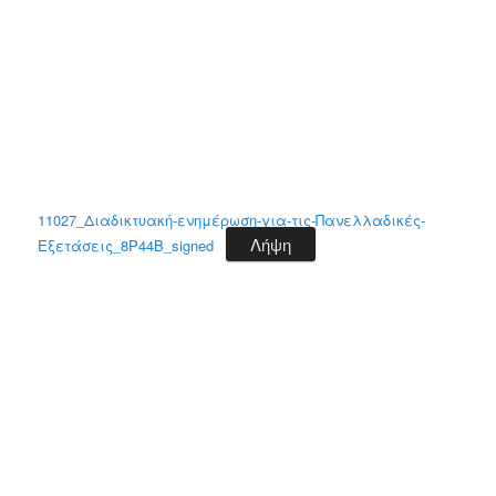
11027_Διαδικτυακή-ενημέρωση-για-τις-Πανελλαδικές-
Λήψη
Εξετάσεις_8P44B_signed