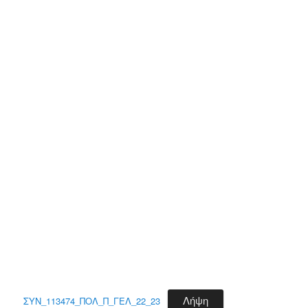
Λήψη
ΣΥΝ_113474_ΠΟΛ_Π_ΓΕΛ_22_23