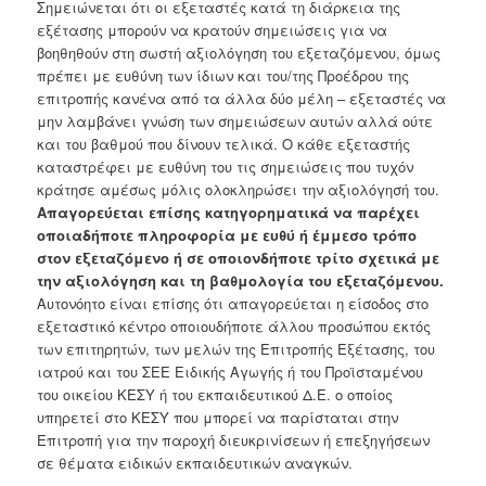
Σημειώνεται ότι οι εξεταστές κατά τη διάρκεια της
εξέτασης μπορούν να κρατούν σημειώσεις για να
βοηθηθούν στη σωστή αξιολόγηση του εξεταζόμενου, όμως
πρέπει με ευθύνη των ίδιων και του/της Προέδρου της
επιτροπής κανένα από τα άλλα δύο μέλη – εξεταστές να
μην λαμβάνει γνώση των σημειώσεων αυτών αλλά ούτε
και του βαθμού που δίνουν τελικά. Ο κάθε εξεταστής
καταστρέφει με ευθύνη του τις σημειώσεις που τυχόν
κράτησε αμέσως μόλις ολοκληρώσει την αξιολόγησή του.
Απαγορεύεται επίσης κατηγορηματικά να παρέχει
οποιαδήποτε πληροφορία με ευθύ ή έμμεσο τρόπο
στον εξεταζόμενο ή σε οποιονδήποτε τρίτο σχετικά με
την αξιολόγηση και τη βαθμολογία του εξεταζόμενου.
Αυτονόητο είναι επίσης ότι απαγορεύεται η είσοδος στο
εξεταστικό κέντρο οποιουδήποτε άλλου προσώπου εκτός
των επιτηρητών, των μελών της Επιτροπής Εξέτασης, του
ιατρού και του ΣΕΕ Ειδικής Αγωγής ή του Προϊσταμένου
του οικείου ΚΕΣΥ ή του εκπαιδευτικού Δ.Ε. ο οποίος
υπηρετεί στο ΚΕΣΥ που μπορεί να παρίσταται στην
Επιτροπή για την παροχή διευκρινίσεων ή επεξηγήσεων
σε θέματα ειδικών εκπαιδευτικών αναγκών.