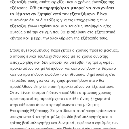
εξεταζόμενο/η, οπότε αρχίζει και ο χρόνος έναρξης της
εξέτασης
. Ο/Η επιτηρητής/τρια μπορεί να αναγνώσει
τα θέματα αν ζητηθεί από τον εξεταζόμενο
. Είναι
αυτονόητο ότι οι διατάξεις για τις υποχρεώσεις των
εξεταζομένων ισχύουν και για τους/τις υποψηφίους/ες
αυτούς από την στιγμή που θα εισέλθουν στο εξεταστικό
κέντρο και μέχρι την ολοκλήρωση της εξέτασής τους.
Στους εξεταζόμενους παρέχεται ο χρόνος προετοιμασίας,
ο οποίος είναι τουλάχιστον ίσος με το χρόνο δυνατής
αποχώρησης και δεν μπορεί να υπερβεί τις τρεις ώρες,
προκειμένου να μελετήσουν, να κατανοήσουν τα θέματα
και να κρατήσουν, εφόσον το επιθυμούν, σημειώσεις στο
τετράδιο τους για να τις χρησιμοποιήσουν όταν θα
προσέλθουν στην επιτροπή προκειμένου να εξεταστούν.
Όταν είναι έτοιμοι ή όταν παρέλθει ο τρίωρος χρόνος
προετοιμασίας, προσέρχεται ο κάθε ένας ξεχωριστά
στην αίθουσα όπου παρευρίσκονται τα μέλη της
Επιτροπής Εξέτασης. Στην αίθουσα αυτή παρευρίσκονται
υποχρεωτικά τα τρία μέλη (οι δύο βαθμολογητές και ο
τρίτος βαθμολογητής) και δυνητικά, εφόσον ο αριθμός των
επιτροπών το επιτρέπει, ο/η Πρόεδρος ή ο/η γραμματέας