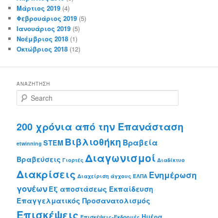
Μάρτιος 2019
(4)
Φεβρουάριος 2019
(5)
Ιανουάριος 2019
(5)
Νοέμβριος 2018
(1)
Οκτώβριος 2018
(12)
ΑΝΑΖΉΤΗΣΗ
S
e
a
r
200 χρόνια από την Επανάσταση
c
Βιβλιοθήκη
Βραβεία
h
STEM
etwinning
Διαγωνισμοί
Βραβεύσεις
Γιορτές
Διαδίκτυο
Διακρίσεις
Ενημέρωση
Διαχείριση άγχους
ΕΛΠΑ
γονέων
Εξ αποστάσεως Εκπαίδευση
Επαγγελματικός Προσανατολισμός
Επισκέψεις
Ημέρα
Επισκέψεις-Εκδρομές