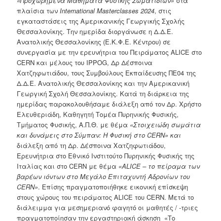
«Προχωρημένα Μαθήματα Φυσικής Σωματιδίων»
στα
πλαίσια των
International Masterclasses 2024
, στις
εγκαταστάσεις της Αμερικανικής Γεωργικής Σχολής
Θεσσαλονίκης. Την ημερίδα διοργάνωσε η Δ.Δ.Ε.
Ανατολικής Θεσσαλονίκης (Ε.Κ.Φ.Ε. Κέντρου) σε
συνεργασία με την ερευνήτρια του Πειράματος ALICE στο
CERN και μέλους του IPPOG, Δρ Δέσποινα
Χατζηφωτιάδου, τους Συμβούλους Εκπαίδευσης ΠΕ04 της
Δ.Δ.Ε. Ανατολικής Θεσσαλονίκης και την Αμερικανική
Γεωργική Σχολή Θεσσαλονίκης. Κατά τη διάρκεια της
ημερίδας παρακολουθήσαμε διάλεξη από τον Δρ. Χρήστο
Ελευθεριάδη, Καθηγητή Τομέα Πυρηνικής Φυσικής,
Τμήματος Φυσικής, Α.Π.Θ. με θέμα
«Στοιχειώδη σωμάτια
και δυνάμεις στο Σύμπαν: Η Φυσική στο CERN» και
διάλεξη από τη Δρ. Δέσποινα Χατζηφωτιάδου,
Ερευνήτρια στο Εθνικό Ινστιτούτο Πυρηνικής Φυσικής της
Ιταλίας και στο CERN με θέμα
«ALICE – το πείραμα των
βαρέων ιόντων στο Μεγάλο Επιταχυντή Αδρονίων του
CERN»
. Επίσης πραγματοποιήθηκε εικονική επίσκεψη
στους χώρους του πειράματος ALICE του CERN. Μετά το
διάλειμμα για μεσημεριανό φαγητό οι μαθητές / -τριες
πραγματοποίησαν την εργαστηριακή άσκηση «Το