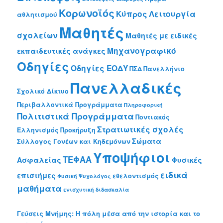
Κορωνοϊός
Κύπρος
Λειτουργία
αθλητισμού
Μαθητές
σχολείων
Μαθητές με ειδικές
Μηχανογραφικό
εκπαιδευτικές ανάγκες
Οδηγίες
Οδηγίες ΕΟΔΥ
ΠΣΔ
Πανελλήνιο
Πανελλαδικές
Σχολικό Δίκτυο
Περιβαλλοντικά Προγράμματα
Πληροφορική
Πολιτιστικά Προγράμματα
Ποντιακός
Στρατιωτικές σχολές
Ελληνισμός
Προκήρυξη
Σώματα
Σύλλογος Γονέων και Κηδεμόνων
Υποψήφιοι
ΤΕΦΑΑ
Ασφαλείας
Φυσικές
ειδικά
επιστήμες
εθελοντισμός
Φυσική
Ψυχολόγος
μαθήματα
ενισχυτική διδασκαλία
Γεύσεις Μνήμης: Η πόλη μέσα από την ιστορία και το