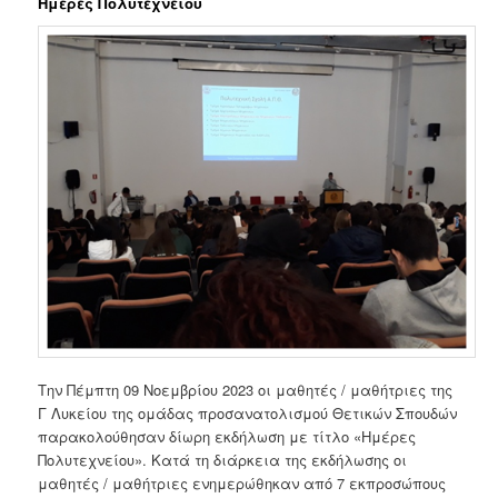
Ημέρες Πολυτεχνείου
Την Πέμπτη 09 Νοεμβρίου 2023 οι μαθητές / μαθήτριες της
Γ Λυκείου της ομάδας προσανατολισμού Θετικών Σπουδών
παρακολούθησαν δίωρη εκδήλωση με τίτλο «Ημέρες
Πολυτεχνείου». Κατά τη διάρκεια της εκδήλωσης οι
μαθητές / μαθήτριες ενημερώθηκαν από 7 εκπροσώπους