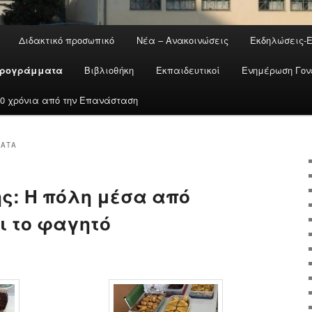
Διδακτικό προσωπικό
Νέα – Ανακοινώσεις
Εκδηλώσεις-
ρογράμματα
Βιβλιοθήκη
Εκπαιδευτικοί
Ενημέρωση Γον
200 χρόνια από την Επανάσταση
ΑΤΑ
ς: Η πόλη μέσα από
αι το φαγητό