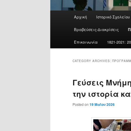
Main
Αρχική
Ιστορικό Σχολείου
menu
Βραβεύσεις-Διακρίσεις
Π
Επικοινωνία
1821-2021: 
CATEGORY ARCHIVES:
ΠΡΟΓΡΆΜΜ
Γεύσεις Μνήμη
την ιστορία κ
Posted on
19 Μαΐου 2026