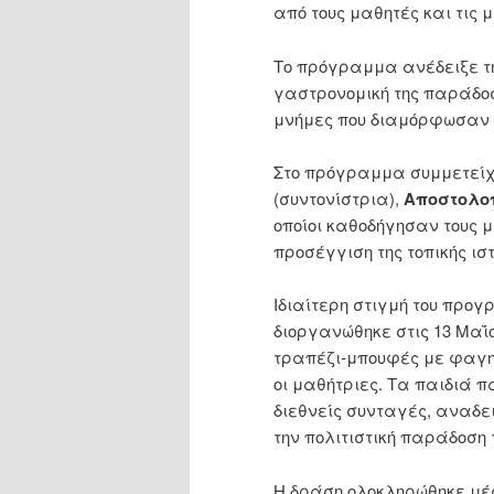
από τους μαθητές και τις 
Το πρόγραμμα ανέδειξε τη
γαστρονομική της παράδοση
μνήμες που διαμόρφωσαν τ
Στο πρόγραμμα συμμετείχα
(συντονίστρια),
Αποστολο
οποίοι καθοδήγησαν τους μ
προσέγγιση της τοπικής ισ
Ιδιαίτερη στιγμή του προ
διοργανώθηκε στις 13 Μαΐ
τραπέζι-μπουφές με φαγητά
οι μαθήτριες. Τα παιδιά 
διεθνείς συνταγές, αναδει
την πολιτιστική παράδοση
Η δράση ολοκληρώθηκε μέσ