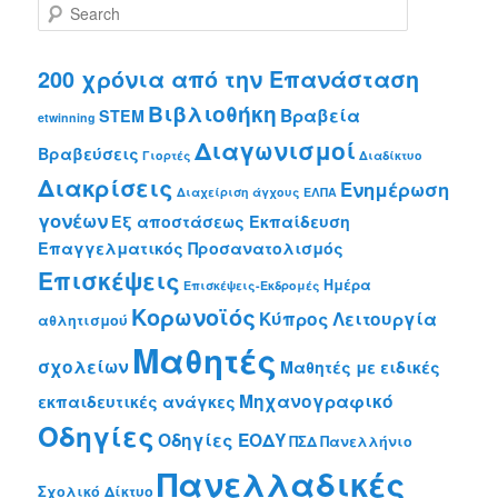
S
e
a
r
200 χρόνια από την Επανάσταση
c
Βιβλιοθήκη
Βραβεία
h
STEM
etwinning
Διαγωνισμοί
Βραβεύσεις
Γιορτές
Διαδίκτυο
Διακρίσεις
Ενημέρωση
Διαχείριση άγχους
ΕΛΠΑ
γονέων
Εξ αποστάσεως Εκπαίδευση
Επαγγελματικός Προσανατολισμός
Επισκέψεις
Ημέρα
Επισκέψεις-Εκδρομές
Κορωνοϊός
Κύπρος
Λειτουργία
αθλητισμού
Μαθητές
σχολείων
Μαθητές με ειδικές
Μηχανογραφικό
εκπαιδευτικές ανάγκες
Οδηγίες
Οδηγίες ΕΟΔΥ
ΠΣΔ
Πανελλήνιο
Πανελλαδικές
Σχολικό Δίκτυο