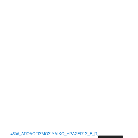
4506_ΑΠΟΛΟΓΙΣΜΟΣ-ΥΛΙΚΟ_ΔΡΑΣΕΙΣ-Σ_Ε_Π_-