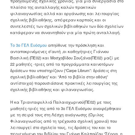
προηγούμενης σχολικής χρονιάς, για μία συνεργασία στο
πλαίσιο της ανταλλαγής καλών πρακτικών
φιλαναγνωσίας αλλά και οργάνωσης και λειτουργίας
σχολικής βιβλιοθήκης, απέφεραν καρπούς και οι
συντελεστές των σχολικών βιβλιοθηκών των δύο σχολείων
κατάφεραν να συναντηθούν για μία πρώτη ανταλλαγή.
Το 3ο ΓΕΛ Ευόσμου
απηύθυνε την πρόσκληση και
ανταποκρινόμενες σ’αυτή ,οι καθηγήτριες Γιάννου
Βασιλική (ΠΕ02) και Μοσχοβίδου Σουζάνα(ΠΕ02) μαζί με
22 μαθητές -τριες από τα προγράμματα καινοτόμων
δράσεων που υποστηρίζουν (“Carpe Librum”: δράσεις στη
σχολική βιβλιοθήκη” και “Από το βιβλίο στην οθόνη”
αντίστοιχα) παρουσιάσανε πρακτικές λειτουργίας της
σχολικής βιβλιοθήκης και φιλαναγνωσίας.
Η κα Τριανταφυλλιά Παλαιοχωρινού(ΠΕ02) με τους
μαθητές-τριές της από το 3ο ΓΕΛ Ευόσμου αναφέρθηκαν
με τη σειρά τους στη Λέσχη ανάγνωσης (Όμιλος
Φιλαναγνωσίας από τη τρέχουσα σχολική χρονιά) που
λειτουργεί στο σχολείο τους, τις δράσεις του και το
περιεχόμενο του βιβλίου του Γιάννη Καλπούζου “Σέρρα, η