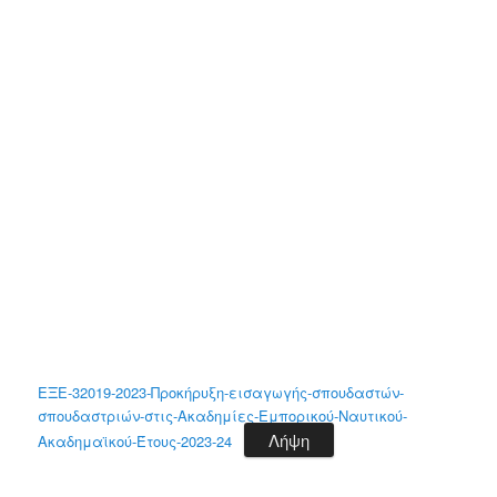
ΕΞΕ-32019-2023-Προκήρυξη-εισαγωγής-σπουδαστών-
σπουδαστριών-στις-Ακαδημίες-Εμπορικού-Ναυτικού-
Λήψη
Ακαδημαϊκού-Έτους-2023-24