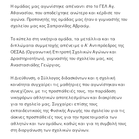
Η ομάδας μας αγωνίστηκε απέναντι στο 1ο ΓΕΛ Αγ.
Αθανασίου, που αποδείχτηκε ανώτερο και κέρδισε τον
αγώνα. Προπονητής της ομάδας μας ήταν ο γυμναστής του
σχολείου μας κος Σαπρανίδης Αβραάμ.
Το κύπελο στη νικήτρια ομάδα, τα μετάλλια και τα
διπλώματα συμμετοχής απένειμε ο Α’ Αντιπρόεδρος της
ΟΕΣΑΔ (Οργανωτική Επιτροπή Σχολικών Αγώνων και
Δραστηριοτήτων), γυμναστής του σχολείου μας, κος
Αναστασιάδης Γεώργιος.
Η Διεύθυνση, ο Σύλλογος διδασκόντων και η σχολική
κοινότητα συγχαίρει τις μαθήτριες που αγωνίστηκαν και
συνεχίζουν, με τις προσπάθειές τους, την παράδοση
νικηφόρων αθλητικών αποτελεσμάτων και διακρίσεων
για το σχολείο μας. Συγχαίρει επίσης τους
εκπαιδευτικούς της Φυσικής Αγωγής του σχολείου για τις
άοκνες προσπάθειές τους για την προετοιμασία των
αθλητών και των ομάδων, καθώς και για τη συμβολή τους
στη διοργάνωση των σχολικών αγώνων.