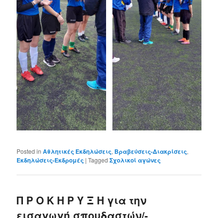
Posted in
Αθλητικές Εκδηλώσεις
,
Βραβεύσεις-Διακρίσεις
,
Εκδηλώσεις-Εκδρομές
|
Tagged
Σχολικοί αγώνες
Π Ρ Ο Κ Η Ρ Υ Ξ Η για την
εισαγωγή σπουδαστών/-