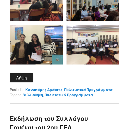
Λήψη
Posted in
Καινοτόμες Δράσεις
,
Πολιτιστικά Προγράμματα
|
Tagged
Βιβλιοθήκη
,
Πολιτιστικά Προγράμματα
Εκδήλωση του Συλλόγου
Γονέων του 2ου ΓΕΛ