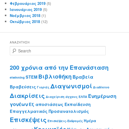
Φεβρουάριος 2019
(5)
Ιανουάριος 2019
(5)
Νοέμβριος 2018
(1)
Οκτώβριος 2018
(12)
ΑΝΑΖΉΤΗΣΗ
S
e
a
r
200 χρόνια από την Επανάσταση
c
Βιβλιοθήκη
Βραβεία
h
STEM
etwinning
Διαγωνισμοί
Βραβεύσεις
Γιορτές
Διαδίκτυο
Διακρίσεις
Ενημέρωση
Διαχείριση άγχους
ΕΛΠΑ
γονέων
Εξ αποστάσεως Εκπαίδευση
Επαγγελματικός Προσανατολισμός
Επισκέψεις
Ημέρα
Επισκέψεις-Εκδρομές