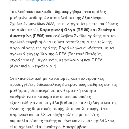
Το υλικό που ακολουθεί δημιουργήθηκε από ομάδες
μαθητών/ μαθητριών στα πλαίσια της Αξιολόγησης
Σχολικών μονάδων 2022, σε συνεργασία με τις υπεύθυνες
εκπαιδευτικούς
Καραγιαλή Όλγα (ΠΕ 80) και Σκούπρα
Αικατερίνη
(ΠΕ06)
που ανέλαβαν Σχέδιο Δράσης για τον
σχολικό εκφοβισμό και είναι αποτέλεσμα της τελικής
παρουσίασης της Δράσης. Παράλληλα συνδέεται με τα
σχολικά εγχειρίδια της Α ΓΕΛ (Πολιτική Παιδεία,
κεφάλαιο 6β., Αγγλικά 1, κεφάλαιο 5) και Γ ΓΕΛ
(Αγγλικά 2, κεφάλαιο 7).
Oι εκπαιδευτικοί με καινοτόμες και πολυτροπικές
προσεγγίσεις διδασκαλίας έφεραν τους μαθητές και τις
μαθήτριες σε επαφή με την θεματική ενότητα
«ανθρώπινα δικαιώματα» οι οποίοι/ οποίες
εξοικειώθηκαν σε μεγάλο βαθμό με το λεξιλόγιο και τις
έννοιες της θεματικής αυτής, ώστε να λειτουργεί πιο
αρμονικά ο/η μελλοντικός/η πολίτης με τους/τις
συμπολίτες/ισσες του/της σε ένα κοινωνικό περιβάλλον,
είτε σχολικό είτε ευρύτερο. Η παρέμβαση