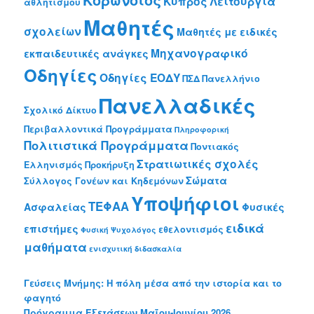
Κορωνοϊός
Κύπρος
Λειτουργία
αθλητισμού
Μαθητές
σχολείων
Μαθητές με ειδικές
Μηχανογραφικό
εκπαιδευτικές ανάγκες
Οδηγίες
Οδηγίες ΕΟΔΥ
ΠΣΔ
Πανελλήνιο
Πανελλαδικές
Σχολικό Δίκτυο
Περιβαλλοντικά Προγράμματα
Πληροφορική
Πολιτιστικά Προγράμματα
Ποντιακός
Στρατιωτικές σχολές
Ελληνισμός
Προκήρυξη
Σώματα
Σύλλογος Γονέων και Κηδεμόνων
Υποψήφιοι
ΤΕΦΑΑ
Ασφαλείας
Φυσικές
ειδικά
επιστήμες
εθελοντισμός
Φυσική
Ψυχολόγος
μαθήματα
ενισχυτική διδασκαλία
Γεύσεις Μνήμης: Η πόλη μέσα από την ιστορία και το
φαγητό
Πρόγραμμα Εξετάσεων Μαΐου-Ιουνίου 2026