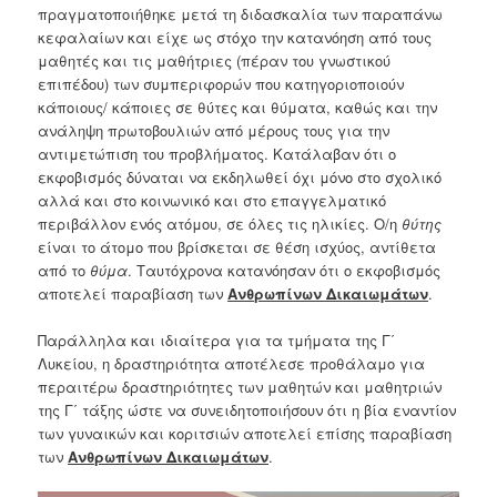
πραγματοποιήθηκε μετά τη διδασκαλία των παραπάνω
κεφαλαίων και είχε ως στόχο την κατανόηση από τους
μαθητές και τις μαθήτριες (πέραν του γνωστικού
επιπέδου) των συμπεριφορών που κατηγοριοποιούν
κάποιους/ κάποιες σε θύτες και θύματα, καθώς και την
ανάληψη πρωτοβουλιών από μέρους τους για την
αντιμετώπιση του προβλήματος. Κατάλαβαν ότι ο
εκφοβισμός δύναται να εκδηλωθεί όχι μόνο στο σχολικό
αλλά και στο κοινωνικό και στο επαγγελματικό
περιβάλλον ενός ατόμου, σε όλες τις ηλικίες. Ο/η
θύτης
είναι το άτομο που βρίσκεται σε θέση ισχύος, αντίθετα
από το
θύμα
. Ταυτόχρονα κατανόησαν ότι ο εκφοβισμός
αποτελεί παραβίαση των
Ανθρωπίνων Δικαιωμάτων
.
Παράλληλα και ιδιαίτερα για τα τμήματα της Γ΄
Λυκείου, η δραστηριότητα αποτέλεσε προθάλαμο για
περαιτέρω δραστηριότητες των μαθητών και μαθητριών
της Γ΄ τάξης ώστε να συνειδητοποιήσουν ότι η βία εναντίον
των γυναικών και κοριτσιών αποτελεί επίσης παραβίαση
των
Ανθρωπίνων Δικαιωμάτων
.