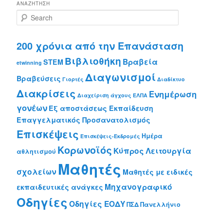
ΑΝΑΖΉΤΗΣΗ
S
e
a
r
200 χρόνια από την Επανάσταση
c
Βιβλιοθήκη
Βραβεία
h
STEM
etwinning
Διαγωνισμοί
Βραβεύσεις
Γιορτές
Διαδίκτυο
Διακρίσεις
Ενημέρωση
Διαχείριση άγχους
ΕΛΠΑ
γονέων
Εξ αποστάσεως Εκπαίδευση
Επαγγελματικός Προσανατολισμός
Επισκέψεις
Ημέρα
Επισκέψεις-Εκδρομές
Κορωνοϊός
Κύπρος
Λειτουργία
αθλητισμού
Μαθητές
σχολείων
Μαθητές με ειδικές
Μηχανογραφικό
εκπαιδευτικές ανάγκες
Οδηγίες
Οδηγίες ΕΟΔΥ
ΠΣΔ
Πανελλήνιο