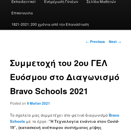
Εκπαιδευτικοί
Ενημέρωση Γονέων
Σελίδα Μαθητών
Επικοινωνία
1821-2021: 200 χρόνια από την Επανάσταση
Post
←
Previous
Next
→
navigation
Συμμετοχή του 2ου ΓΕΛ
Ευόσμου στο Διαγωνισμό
Bravo Schools 2021
Posted on
9 Μαΐου 2021
Το σχολείο μας συμμετέχει στο φετινό διαγωνισμό
Bravo
Schools
με το έργο :
”Η Τεχνολογία ενάντια στον Covid-
19”, (κατασκευή ανέπαφου συστήματος ρίψης