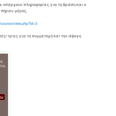
 υπάρχουν πληροφορίες για τη δράση και ο
 πήραν μέρος.
e/course/view.php?id=3
ές/-τριες για τη συμμετοχή και την άψογη