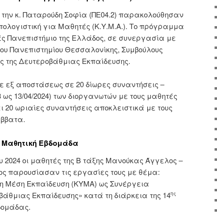
ε την κ. Παταρούδη Σοφία (ΠΕ04.2) παρακολούθησαν
ολογιστική για Μαθητές (Κ.Υ.Μ.Α.). Το πρόγραμμα
ς Πανεπιστήμιο της Ελλάδος, σε συνεργασία με
ίου Πανεπιστημίου Θεσσαλονίκης, Συμβούλους
ς της Δευτεροβάθμιας Εκπαίδευσης.
 εξ αποστάσεως σε 20 δίωρες συναντήσεις –
3 ως 13/04/2024) των διοργανωτών με τους μαθητές
αι 20 ωριαίες συναντήσεις αποκλειστικά με τους
ββατα.
ή Μαθητική Εβδομάδα
υ 2024 οι μαθητές της Β τάξης Μανούκας Άγγελος –
ς παρουσίασαν τις εργασίες τους με θέμα:
τη Μέση Εκπαίδευση (ΚΥΜΑ) ως Συνέργεια
βάθμιας Εκπαίδευσης» κατά τη διάρκεια της 14
ης
δομάδας.