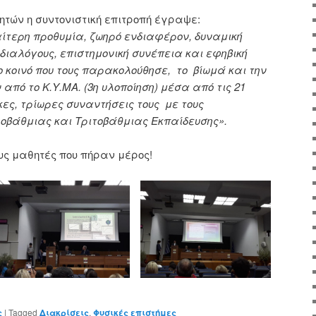
ητών η συντονιστική επιτροπή έγραψε:
αίτερη προθυμία, ζωηρό ενδιαφέρον, δυναμική
ιαλόγους, επιστημονική συνέπεια και εφηβική
ο κοινό που τους παρακολούθησε, το βίωμά και την
από το Κ.Υ.ΜΑ. (3η υλοποίηση) μέσα από τις 21
ες, τρίωρες συναντήσεις τους με τους
ροβάθμιας και Τριτοβάθμιας Εκπαίδευσης».
υς μαθητές που πήραν μέρος!
ς
|
Tagged
Διακρίσεις
,
Φυσικές επιστήμες