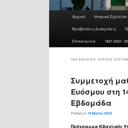
Main
Αρχική
Ιστορικό Σχολείου
menu
Βραβεύσεις-Διακρίσεις
Π
Επικοινωνία
1821-2021: 
TAG ARCHIVES:
ΦΥΣΙΚΈΣ ΕΠΙΣΤΉ
Συμμετοχή μαθ
Ευόσμου στη 1
Εβδομάδα
Posted on
19 Μαΐου 2024
Πρόγραμμα Κβαντικής Υπ