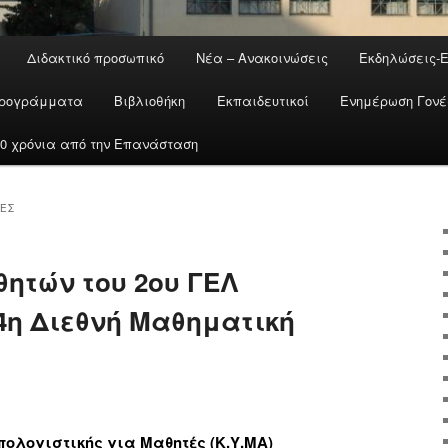
Διδακτικό προσωπικό
Νέα – Ανακοινώσεις
Εκδηλώσεις-
ρογράμματα
Βιβλιοθήκη
Εκπαιδευτικοί
Ενημέρωση Γον
200 χρόνια από την Επανάσταση
ΜΕΣ
ητών του 2ου ΓΕΛ
4η Διεθνή Μαθηματική
ολογιστικής για Μαθητές (Κ.Υ.ΜΑ)