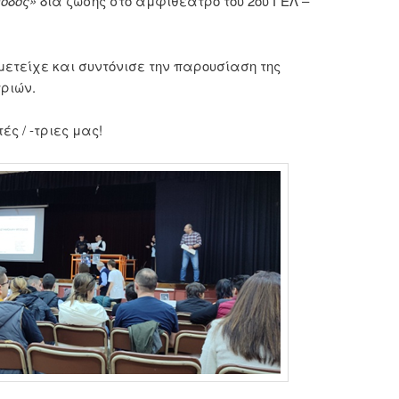
θοδος»
δια ζώσης στο αμφιθέατρο του 2ου ΓΕΛ –
μετείχε και συντόνισε την παρουσίαση της
ριών.
ς / -τριες μας!