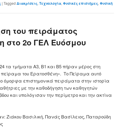
ς
|
Tagged
Διακρίσεις
,
Τεχνολογία
,
Φυσικές επιστήμες
,
Φυσική
ση του πειράματος
η στο 2ο ΓΕΛ Ευόσμου
24 τα τμήματα Α3, Β1 και Β5 πήραν μέρος στη
Το πείραμα του Ερατοσθένη». Το Πείραμα αυτό
ιο όμορφα επιστημονικά πειράματα στην ιστορία
 μαθήτριες με την καθοδήγηση των καθηγητών
βδου και υπολόγισαν την περίμετρο και την ακτίνα
ν: Ζιάκου Βασιλική, Πανάς Βασίλειος, Παταρούδη
ος