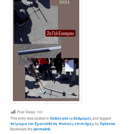
Post Views:
141
This entry was posted in
Εκδηλώσεις-Εκδρομές
and tagged
πείραμα του Ερατοσθένη
,
Φυσικές επιστήμες
by
2lykevos
.
Bookmark the
permalink
.