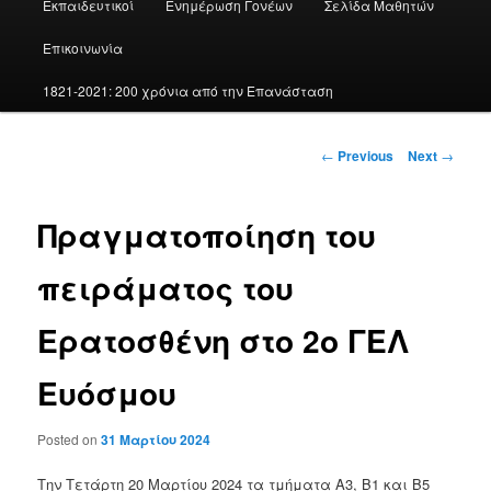
Εκπαιδευτικοί
Ενημέρωση Γονέων
Σελίδα Μαθητών
Επικοινωνία
1821-2021: 200 χρόνια από την Επανάσταση
Post
←
Previous
Next
→
navigation
Πραγματοποίηση του
πειράματος του
Ερατοσθένη στο 2ο ΓΕΛ
Ευόσμου
Posted on
31 Μαρτίου 2024
Την Τετάρτη 20 Μαρτίου 2024 τα τμήματα Α3, Β1 και Β5