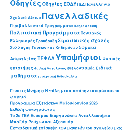
Οδηγίες
Οδηγίες ΕΟΔΥ
ΠΣΔ
Πανελλήνιο
Πανελλαδικές
Σχολικό Δίκτυο
Περιβαλλοντικά Προγράμματα
Πληροφορική
Πολιτιστικά Προγράμματα
Ποντιακός
Στρατιωτικές σχολές
Ελληνισμός
Προκήρυξη
Σώματα
Σύλλογος Γονέων και Κηδεμόνων
Υποψήφιοι
ΤΕΦΑΑ
Ασφαλείας
Φυσικές
ειδικά
επιστήμες
εθελοντισμός
Φυσική
Ψυχολόγος
μαθήματα
ενισχυτική διδασκαλία
Γεύσεις Μνήμης: Η πόλη μέσα από την ιστορία και το
φαγητό
Πρόγραμμα Εξετάσεων Μαΐου-Ιουνίου 2026
Έκθεση φωτογραφίας
Το 2o ΓΕΛ Ευόσμου διοργανώνει: Ανταλλακτήριο
Μπαζάρ Ρούχων και Αξεσουάρ
Εκπαιδευτική επίσκεψη των μαθητών του σχολείου μας