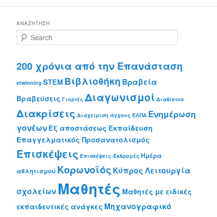
ΑΝΑΖΉΤΗΣΗ
S
e
a
r
200 χρόνια από την Επανάσταση
c
Βιβλιοθήκη
Βραβεία
h
STEM
etwinning
Διαγωνισμοί
Βραβεύσεις
Γιορτές
Διαδίκτυο
Διακρίσεις
Ενημέρωση
Διαχείριση άγχους
ΕΛΠΑ
γονέων
Εξ αποστάσεως Εκπαίδευση
Επαγγελματικός Προσανατολισμός
Επισκέψεις
Ημέρα
Επισκέψεις-Εκδρομές
Κορωνοϊός
Κύπρος
Λειτουργία
αθλητισμού
Μαθητές
σχολείων
Μαθητές με ειδικές
Μηχανογραφικό
εκπαιδευτικές ανάγκες