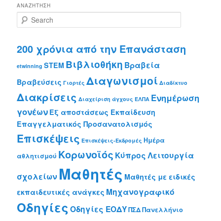
ΑΝΑΖΉΤΗΣΗ
S
e
a
r
200 χρόνια από την Επανάσταση
c
Βιβλιοθήκη
Βραβεία
h
STEM
etwinning
Διαγωνισμοί
Βραβεύσεις
Γιορτές
Διαδίκτυο
Διακρίσεις
Ενημέρωση
Διαχείριση άγχους
ΕΛΠΑ
γονέων
Εξ αποστάσεως Εκπαίδευση
Επαγγελματικός Προσανατολισμός
Επισκέψεις
Ημέρα
Επισκέψεις-Εκδρομές
Κορωνοϊός
Κύπρος
Λειτουργία
αθλητισμού
Μαθητές
σχολείων
Μαθητές με ειδικές
Μηχανογραφικό
εκπαιδευτικές ανάγκες
Οδηγίες
Οδηγίες ΕΟΔΥ
ΠΣΔ
Πανελλήνιο