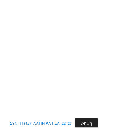
Λήψη
ΣΥΝ_113427_ΛΑΤΙΝΙΚΑ-ΓΕΛ_22_23