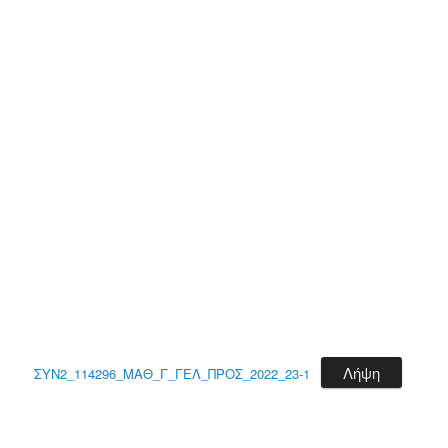
Λήψη
ΣΥΝ2_114296_ΜΑΘ_Γ_ΓΕΛ_ΠΡΟΣ_2022_23-1