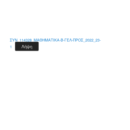
ΣΥΝ_114328_ΜΑΘΗΜΑΤΙΚΑ-B-ΓΕΛ-ΠΡΟΣ_2022_23-
Λήψη
1