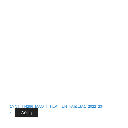
ΣΥΝ1_114296_ΜΑΘ_Γ_ΓΕΛ_ΓΕΝ_ΠΑΙΔΕΙΑΣ_2022_23-
Λήψη
1