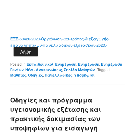
ΕΞΕ-58426-2023-Οργάνωση-και-τρόπος-διεξαγωγής-
επαναληπτικών-πανελλαδικών-εξετάσεων-2023.-
Λήψη
Posted in
Εκπαιδευτικοί
,
Ενημέρωση
,
Ενημέρωση
,
Ενημέρωση
Γονέων
,
Νέα - Ανακοινώσεις
,
Σελίδα Μαθητών
|
Tagged
Μαθητές
,
Οδηγίες
,
Πανελλαδικές
,
Υποψήφιοι
Οδηγίες και πρόγραμμα
υγειονομικής εξέτασης και
πρακτικής δοκιμασίας των
υποψηφίων για εισαγωγή