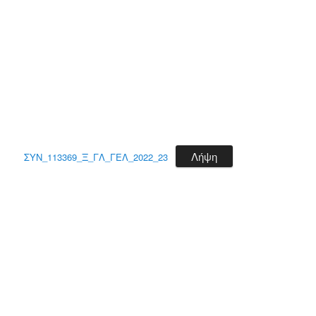
Λήψη
ΣΥΝ_113369_Ξ_ΓΛ_ΓΕΛ_2022_23