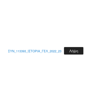
Λήψη
ΣΥΝ_113393_ΙΣΤΟΡΙΑ_ΓΕΛ_2022_23