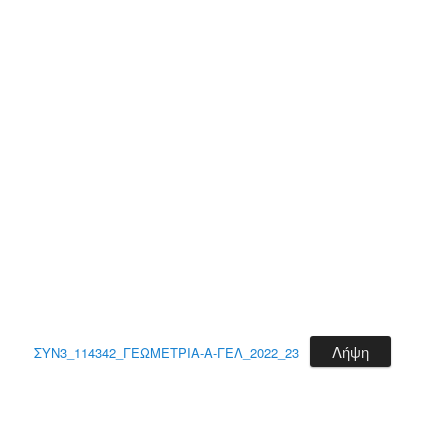
Λήψη
ΣΥΝ3_114342_ΓΕΩΜΕΤΡΙΑ-Α-ΓΕΛ_2022_23