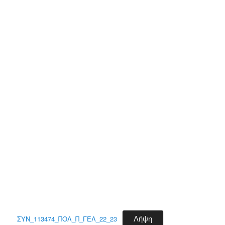
Λήψη
ΣΥΝ_113474_ΠΟΛ_Π_ΓΕΛ_22_23