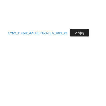
Λήψη
ΣΥΝ2_114342_ΑΛΓΕΒΡΑ-B-ΓΕΛ_2022_23