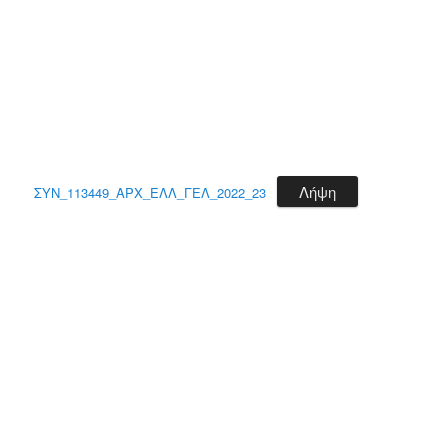
Λήψη
ΣΥΝ_113449_ΑΡΧ_ΕΛΛ_ΓΕΛ_2022_23