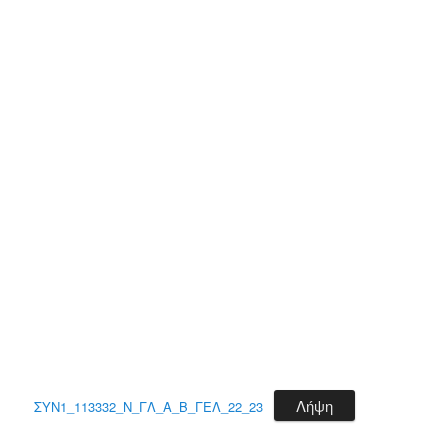
Λήψη
ΣΥΝ1_113332_Ν_ΓΛ_Α_Β_ΓΕΛ_22_23