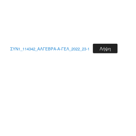
Λήψη
ΣΥΝ1_114342_ΑΛΓΕΒΡΑ-Α-ΓΕΛ_2022_23-1