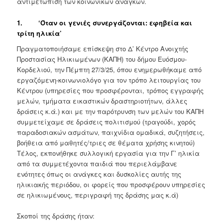
αντιμετώπιση των κοινωνικών αναγκών.
1. ‘Όταν οι γενιές συνεργάζονται: εφηβεία και
τρίτη ηλικία’
Πραγματοποιήσαμε επίσκεψη στο Δ’ Κέντρο Ανοιχτής
Προστασίας Ηλικιωμένων (ΚΑΠΗ) του δήμου Ευόσμου-
Κορδελιού, την Πέμπτη 27/3/25, όπου ενημερωθήκαμε από
εργαζόμενη-κοινωνιολόγο για τον τρόπο λειτουργίας του
Κέντρου (υπηρεσίες που προσφέρονται, τρόπος εγγραφής
μελών, τμήματα εικαστικών δραστηριοτήτων, άλλες
δράσεις κ.ά.) και με την παρότρυνση των μελών του ΚΑΠΗ
συμμετείχαμε σε δράσεις πολιτισμού (τραγούδι, χορός
παραδοσιακών ασμάτων, παιχνίδια ομαδικά, συζητήσεις,
βοήθεια από μαθητές/τριες σε θέματα χρήσης κινητού)
Τέλος, εκπονήθηκε συλλογική εργασία για την Γ’ ηλικία
από τα συμμετέχοντα παιδιά που περιελάμβανε
ενότητες όπως οι ανάγκες και δυσκολίες αυτής της
ηλικιακής περιόδου, οι φορείς που προσφέρουν υπηρεσίες
σε ηλικιωμένους, περιγραφή της δράσης μας κ.ά)
Σκοποί της δράσης ήταν: