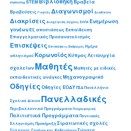
Βιβλιοθήκη
Βραβεία
h
STEM
etwinning
Διαγωνισμοί
Βραβεύσεις
Γιορτές
Διαδίκτυο
Διακρίσεις
Ενημέρωση
Διαχείριση άγχους
ΕΛΠΑ
γονέων
Εξ αποστάσεως Εκπαίδευση
Επαγγελματικός Προσανατολισμός
Επισκέψεις
Ημέρα
Επισκέψεις-Εκδρομές
Κορωνοϊός
Κύπρος
Λειτουργία
αθλητισμού
Μαθητές
σχολείων
Μαθητές με ειδικές
Μηχανογραφικό
εκπαιδευτικές ανάγκες
Οδηγίες
Οδηγίες ΕΟΔΥ
ΠΣΔ
Πανελλήνιο
Πανελλαδικές
Σχολικό Δίκτυο
Περιβαλλοντικά Προγράμματα
Πληροφορική
Πολιτιστικά Προγράμματα
Ποντιακός
Στρατιωτικές σχολές
Ελληνισμός
Προκήρυξη
Σώματα
Σύλλογος Γονέων και Κηδεμόνων