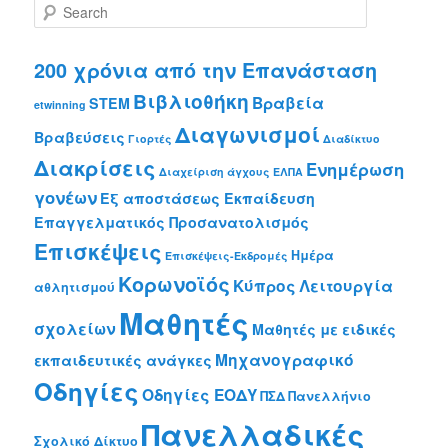
S
e
a
r
200 χρόνια από την Επανάσταση
c
Βιβλιοθήκη
Βραβεία
h
STEM
etwinning
Διαγωνισμοί
Βραβεύσεις
Γιορτές
Διαδίκτυο
Διακρίσεις
Ενημέρωση
Διαχείριση άγχους
ΕΛΠΑ
γονέων
Εξ αποστάσεως Εκπαίδευση
Επαγγελματικός Προσανατολισμός
Επισκέψεις
Ημέρα
Επισκέψεις-Εκδρομές
Κορωνοϊός
Κύπρος
Λειτουργία
αθλητισμού
Μαθητές
σχολείων
Μαθητές με ειδικές
Μηχανογραφικό
εκπαιδευτικές ανάγκες
Οδηγίες
Οδηγίες ΕΟΔΥ
ΠΣΔ
Πανελλήνιο
Πανελλαδικές
Σχολικό Δίκτυο