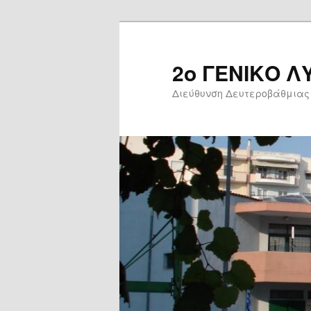
Skip
to
primary
2ο ΓΕΝΙΚΟ Λ
content
Διεύθυνση Δευτεροβάθμιας