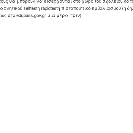
τους θα μπορούν να εισέρχονται στο χώρο του σχολείου κατ
αρνητικού selftestή rapidtestή πιστοποιητικό εμβολιασμού (ή δ
ως στο edupass.gov.gr μία μέρα πριν).