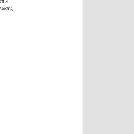
όπιν
ήλωσης