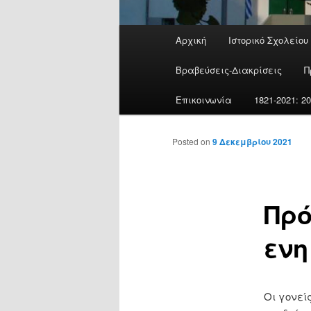
Main
Αρχική
Ιστορικό Σχολείου
menu
Βραβεύσεις-Διακρίσεις
Π
Επικοινωνία
1821-2021: 
Posted on
9 Δεκεμβρίου 2021
Πρό
ενη
Οι γονεί