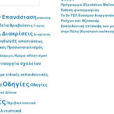
Πρόγραμμα Εξετάσεων Μαΐου-
Έκθεση φωτογραφίας
Το 2o ΓΕΛ Ευόσμου διοργανώ
ην Επανάσταση
etwinning
Ρούχων και Αξεσουάρ
βεία
Βραβεύσεις
Εκπαιδευτική επίσκεψη των μ
Γιορτές
στην Πόλη (Κωνσταντινούπολη
Διακρίσεις
ο
Διαχείριση
ονέων
Εξ αποστάσεως
κός Προσανατολισμός
Ημέρα αθλητισμού
-Εκδρομές
ιτουργία σχολείων
με ειδικές εκπαιδευτικές
Οδηγίες
ό
Οδηγίες
κό Δίκτυο
ές
Περιβαλλοντικά
λιτιστικά