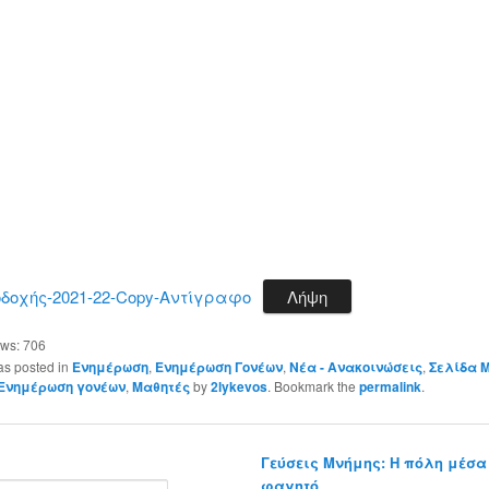
δοχής-2021-22-Copy-Αντίγραφο
Λήψη
ews:
706
as posted in
Ενημέρωση
,
Ενημέρωση Γονέων
,
Νέα - Ανακοινώσεις
,
Σελίδα 
Ενημέρωση γονέων
,
Μαθητές
by
2lykevos
. Bookmark the
permalink
.
Γεύσεις Μνήμης: Η πόλη μέσα 
φαγητό