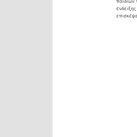
παιδιών 
ένδειξης 
επισκέψε