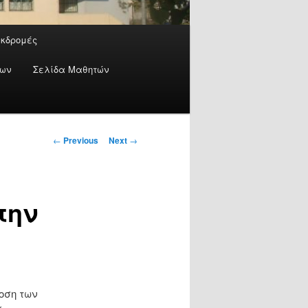
Εκδρομές
έων
Σελίδα Μαθητών
Post
←
Previous
Next
→
navigation
την
οση των