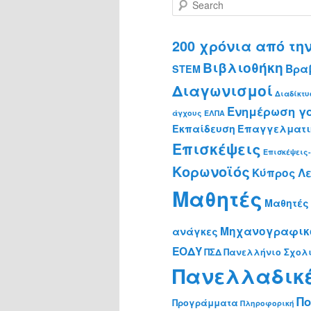
S
e
a
r
200 χρόνια από τ
c
Βιβλιοθήκη
Βρα
h
STEM
Διαγωνισμοί
Διαδίκτυ
Ενημέρωση γ
άγχους
ΕΛΠΑ
Εκπαίδευση
Επαγγελματι
Επισκέψεις
Επισκέψεις
Κορωνοϊός
Κύπρος
Λε
Μαθητές
Μαθητές 
Μηχανογραφικ
ανάγκες
ΕΟΔΥ
ΠΣΔ
Πανελλήνιο Σχολι
Πανελλαδικ
Πο
Προγράμματα
Πληροφορική