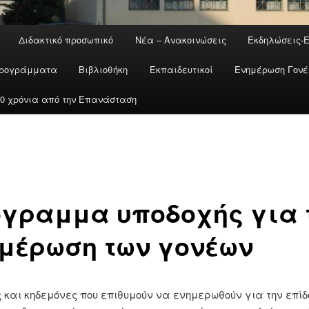
Διδακτικό προσωπικό
Νέα – Ανακοινώσεις
Εκδηλώσεις-
ρογράμματα
Βιβλιοθήκη
Εκπαιδευτικοί
Ενημέρωση Γον
200 χρόνια από την Επανάσταση
γραμμα υποδοχής για 
μέρωση των γονέων
ς και κηδεμόνες που επιθυμούν να ενημερωθούν για την επίδ