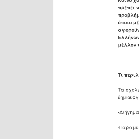
πρέπει ν
προβλήμ
όποιο μέ
αφορούν
Ελλήνων
μέλλον 
Τι περι
Τα σχολε
δημιουργ
-Διήγημ
-Παραμύ