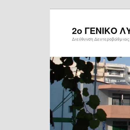
Skip
to
primary
2ο ΓΕΝΙΚΟ Λ
content
Διεύθυνση Δευτεροβάθμιας