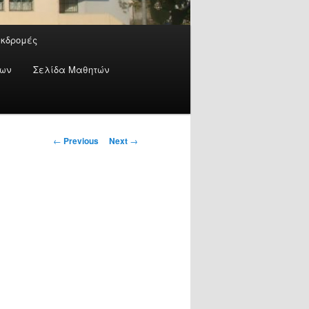
Εκδρομές
έων
Σελίδα Μαθητών
Post
←
Previous
Next
→
navigation