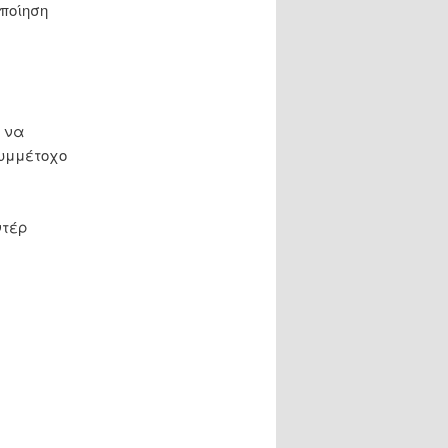
ποίηση
, να
συμμέτοχο
ντέρ