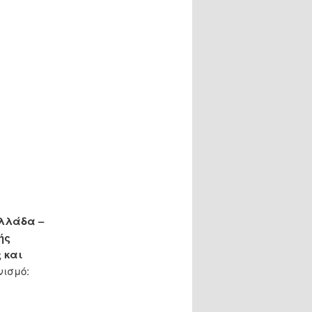
Ελλάδα –
ής
 και
νισμό: