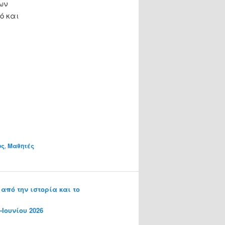
ων
ό και
ος
,
Μαθητές
από την ιστορία και το
Ιουνίου 2026