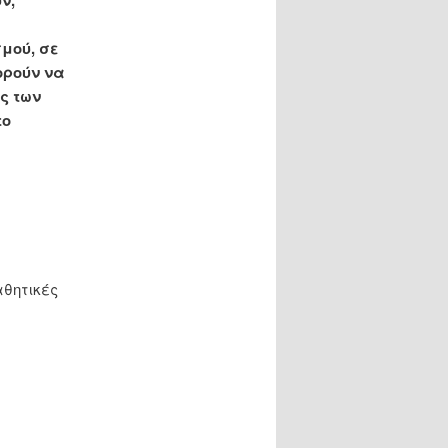
μού, σε
ορούν να
ς των
το
θητικές