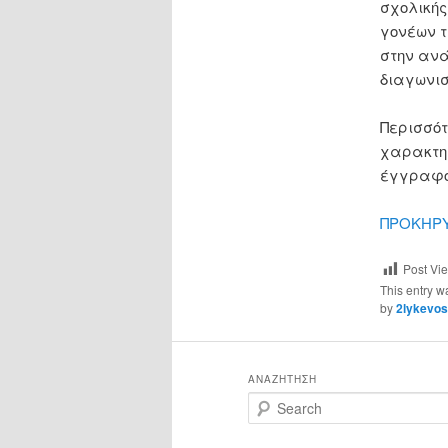
σχολική
γονέων τ
στην ανά
διαγωνισ
Περισσότ
χαρακτηρ
έγγραφο 
ΠΡΟΚΗΡΥ
Post Vi
This entry w
by
2lykevos
ΑΝΑΖΉΤΗΣΗ
S
e
a