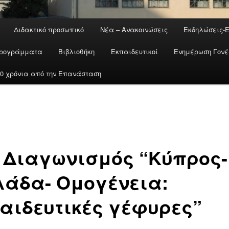
Διδακτικό προσωπικό
Νέα – Ανακοινώσεις
Εκδηλώσεις-
ρογράμματα
Βιβλιοθήκη
Εκπαιδευτικοί
Ενημέρωση Γον
200 χρόνια από την Επανάσταση
 Διαγωνισμός “Κύπρος-
άδα- Ομογένεια:
αιδευτικές γέφυρες”