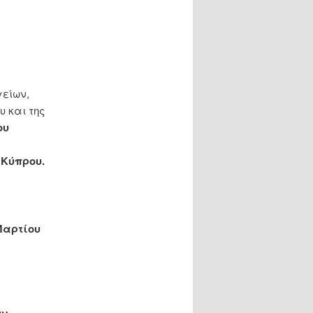
είων,
υ και της
ου
 Κύπρου.
Μαρτίου
ν,