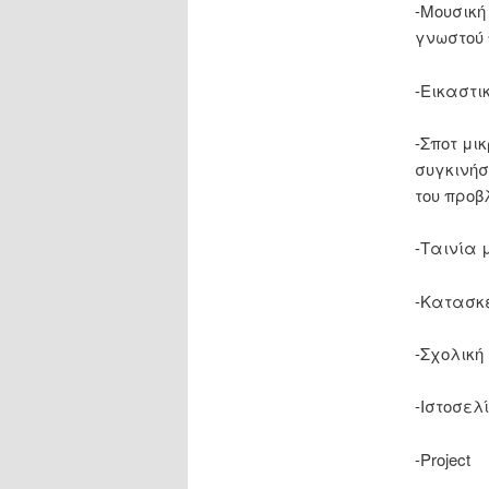
-Μουσική
γνωστού 
-Εικαστι
-Σποτ μι
συγκινήσ
του προβ
-Ταινία 
-Κατασκε
-Σχολική
-Ιστοσελί
-Project