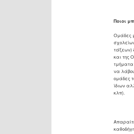
Ποιοι μ
Ομάδες μ
σχολείων
τάξεων) 
και της 
τμήματα 
να λάβο
ομάδες τ
ίδιων αλ
κλπ).
Απαραίτ
καθοδήγη