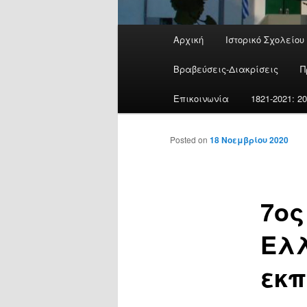
Main
Αρχική
Ιστορικό Σχολείου
menu
Βραβεύσεις-Διακρίσεις
Π
Επικοινωνία
1821-2021: 
Posted on
18 Νοεμβρίου 2020
7ος
Ελλ
εκπ