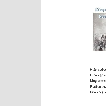
H
Διεύθυ
Εσωτερι
Μορφωτι
Ραδιοτη
Θρησκευ