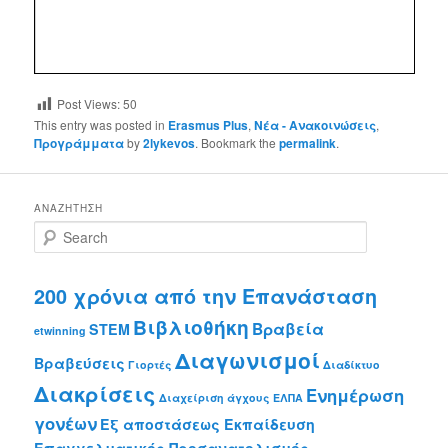
Post Views:
50
This entry was posted in
Erasmus Plus
,
Νέα - Ανακοινώσεις
,
Προγράμματα
by
2lykevos
. Bookmark the
permalink
.
ΑΝΑΖΉΤΗΣΗ
S
e
a
r
200 χρόνια από την Επανάσταση
c
Βιβλιοθήκη
Βραβεία
h
STEM
etwinning
Διαγωνισμοί
Βραβεύσεις
Γιορτές
Διαδίκτυο
Διακρίσεις
Ενημέρωση
Διαχείριση άγχους
ΕΛΠΑ
γονέων
Εξ αποστάσεως Εκπαίδευση
Επαγγελματικός Προσανατολισμός