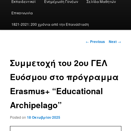
Εκπαιδευτικοί
Ενημέρωση Γονέων
Σελίδα Μαθητών
Επικοινωνία
1821-2021: 200 χρόνια από την Επανάσταση
Post
←
Previous
Next
→
navigation
Συμμετοχή του 2ου ΓΕΛ
Ευόσμου στο πρόγραμμα
Erasmus+ “Educational
Archipelago”
Posted on
18 Οκτωβρίου 2025