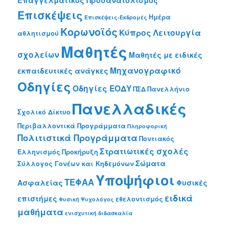
Επισκέψεις
Ημέρα
Επισκέψεις-Εκδρομές
Κορωνοϊός
Κύπρος
Λειτουργία
αθλητισμού
Μαθητές
σχολείων
Μαθητές με ειδικές
Μηχανογραφικό
εκπαιδευτικές ανάγκες
Οδηγίες
Οδηγίες ΕΟΔΥ
ΠΣΔ
Πανελλήνιο
Πανελλαδικές
Σχολικό Δίκτυο
Περιβαλλοντικά Προγράμματα
Πληροφορική
Πολιτιστικά Προγράμματα
Ποντιακός
Στρατιωτικές σχολές
Ελληνισμός
Προκήρυξη
Σώματα
Σύλλογος Γονέων και Κηδεμόνων
Υποψήφιοι
ΤΕΦΑΑ
Ασφαλείας
Φυσικές
ειδικά
επιστήμες
εθελοντισμός
Φυσική
Ψυχολόγος
μαθήματα
ενισχυτική διδασκαλία