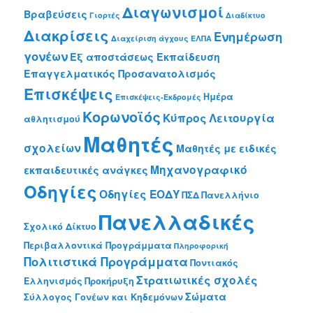
Διαγωνισμοί
Βραβεύσεις
Γιορτές
Διαδίκτυο
Διακρίσεις
Ενημέρωση
Διαχείριση άγχους
ΕΛΠΑ
γονέων
Εξ αποστάσεως Εκπαίδευση
Επαγγελματικός Προσανατολισμός
Επισκέψεις
Ημέρα
Επισκέψεις-Εκδρομές
Κορωνοϊός
Κύπρος
Λειτουργία
αθλητισμού
Μαθητές
σχολείων
Μαθητές με ειδικές
Μηχανογραφικό
εκπαιδευτικές ανάγκες
Οδηγίες
Οδηγίες ΕΟΔΥ
ΠΣΔ
Πανελλήνιο
Πανελλαδικές
Σχολικό Δίκτυο
Περιβαλλοντικά Προγράμματα
Πληροφορική
Πολιτιστικά Προγράμματα
Ποντιακός
Στρατιωτικές σχολές
Ελληνισμός
Προκήρυξη
Σώματα
Σύλλογος Γονέων και Κηδεμόνων