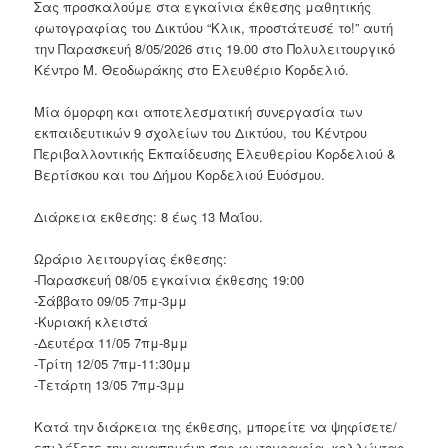
Σας προσκαλούμε στα εγκαίνια έκθεσης μαθητικής
φωτογραφίας του Δικτύου “Κλικ, προστάτευσέ το!” αυτή
την Παρασκευή 8/05/2026 στις 19.00 στο Πολυλειτουργικό
Κέντρο Μ. Θεοδωράκης στο Ελευθέριο Κορδελιό.
Μία όμορφη και αποτελεσματική συνεργασία των
εκπαιδευτικών 9 σχολείων του Δικτύου, του Κέντρου
Περιβαλλοντικής Εκπαίδευσης Ελευθερίου Κορδελιού &
Βερτίσκου και του Δήμου Κορδελιού Ευόσμου.
Διάρκεια εκθεσης: 8 έως 13 Μαΐου.
Ωράριο λειτουργίας έκθεσης:
-Παρασκευή 08/05 εγκαίνια έκθεσης 19:00
-Σάββατο 09/05 7πμ-3μμ
-Κυριακή κλειστά
-Δευτέρα 11/05 7πμ-8μμ
-Τρίτη 12/05 7πμ-11:30μμ
-Τετάρτη 13/05 7πμ-3μμ
Κατά την διάρκεια της έκθεσης, μπορείτε να ψηφίσετε/
επιλέξετε την αγαπημένη σας φωτογραφία, κολλώντας