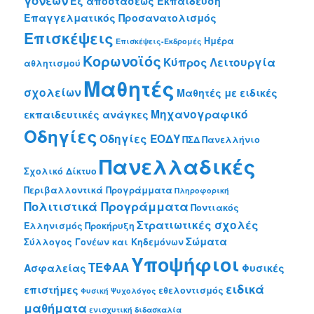
Εξ αποστάσεως Εκπαίδευση
Επαγγελματικός Προσανατολισμός
Επισκέψεις
Ημέρα
Επισκέψεις-Εκδρομές
Κορωνοϊός
Κύπρος
Λειτουργία
αθλητισμού
Μαθητές
σχολείων
Μαθητές με ειδικές
Μηχανογραφικό
εκπαιδευτικές ανάγκες
Οδηγίες
Οδηγίες ΕΟΔΥ
ΠΣΔ
Πανελλήνιο
Πανελλαδικές
Σχολικό Δίκτυο
Περιβαλλοντικά Προγράμματα
Πληροφορική
Πολιτιστικά Προγράμματα
Ποντιακός
Στρατιωτικές σχολές
Ελληνισμός
Προκήρυξη
Σώματα
Σύλλογος Γονέων και Κηδεμόνων
Υποψήφιοι
ΤΕΦΑΑ
Ασφαλείας
Φυσικές
ειδικά
επιστήμες
εθελοντισμός
Φυσική
Ψυχολόγος
μαθήματα
ενισχυτική διδασκαλία