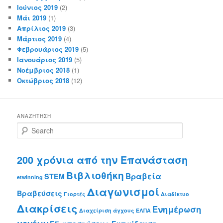
Ιούνιος 2019
(2)
Μάι 2019
(1)
Απρίλιος 2019
(3)
Μάρτιος 2019
(4)
Φεβρουάριος 2019
(5)
Ιανουάριος 2019
(5)
Νοέμβριος 2018
(1)
Οκτώβριος 2018
(12)
ΑΝΑΖΉΤΗΣΗ
S
e
a
r
200 χρόνια από την Επανάσταση
c
Βιβλιοθήκη
Βραβεία
h
STEM
etwinning
Διαγωνισμοί
Βραβεύσεις
Γιορτές
Διαδίκτυο
Διακρίσεις
Ενημέρωση
Διαχείριση άγχους
ΕΛΠΑ
γονέων