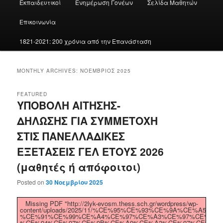
Εκπαιδευτικοί
Ενημέρωση Γονέων
Σελίδα Μαθητών
Επικοινωνία
1821-2021: 200 χρόνια από την Επανάσταση
MONTHLY ARCHIVES:
ΝΟΈΜΒΡΙΟΣ 2025
FEATURED
ΥΠΟΒΟΛΗ ΑΙΤΗΣΗΣ-
ΔΗΛΩΣΗΣ ΓΙΑ ΣΥΜΜΕΤΟΧΗ
ΣΤΙΣ ΠΑΝΕΛΛΑΔΙΚΕΣ
ΕΞΕΤΑΣΕΙΣ ΓΕΛ ΕΤΟΥΣ 2026
(μαθητές ή απόφοιτοι)
Posted on
30 Νοεμβρίου 2025
Missing PDF "http://2lyk-evosm.thess.sch.gr/wordpress/wp-
content/uploads/2025/11/%CE%95%CE%93%CE%9A%CE%A5
%CE%91%CE%99%CE%A4%CE%97%CE%A3%CE%97%CE%A3-
%CE%94%CE%97%CE%9B%CE%A9%CE%A3%CE%97%CE%A3-